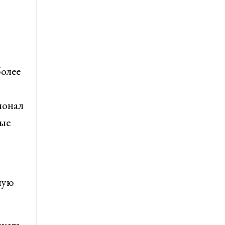
более
ионал
ные
мую
ежать