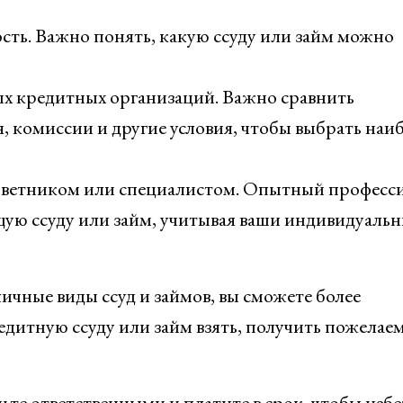
ть. Важно понять, какую ссуду или займ можно
х кредитных организаций. Важно сравнить
, комиссии и другие условия, чтобы выбрать наи
оветником или специалистом. Опытный професс
щую ссуду или займ, учитывая ваши индивидуаль
личные виды ссуд и займов, вы сможете более
едитную ссуду или займ взять, получить пожелае
дьте ответственными и платите в срок, чтобы изб