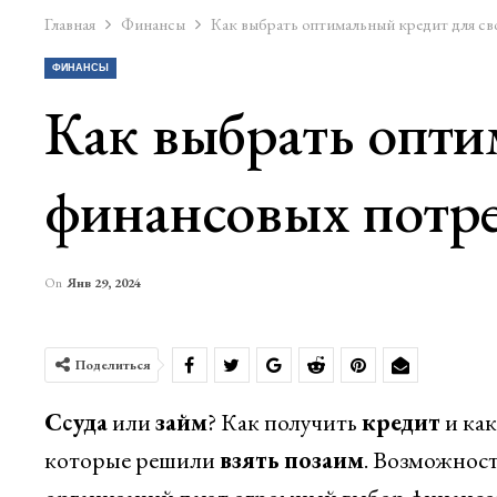
Главная
Финансы
Как выбрать оптимальный кредит для св
ФИНАНСЫ
Как выбрать опти
финансовых потр
On
Янв 29, 2024
Поделиться
Ссуда
или
займ
? Как получить
кредит
и ка
которые решили
взять
позаим
. Возможнос