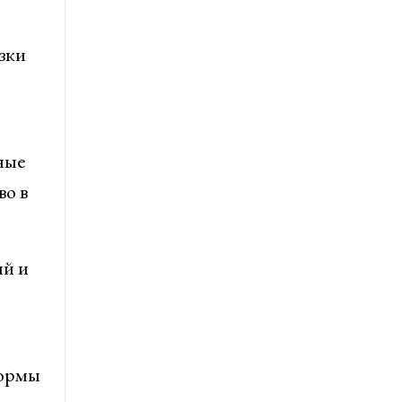
зки
ные
во в
ий и
формы