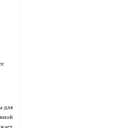
ее
м для
енной
ижает