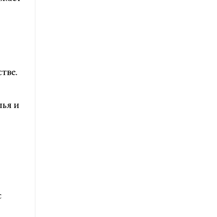
тве.
лья и
с