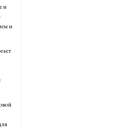
е и
з
лем и
гает
е
овой
для