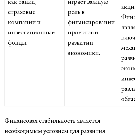
как банки,
играет важную
акци
страховые
роль в
Фина
компании и
финансировании
явля
инвестиционные
проектов и
клю
фонды.
развитии
меха
экономики.
разв
экон
инве
разл
обла
Финансовая стабильность является
необходимым условием для развития