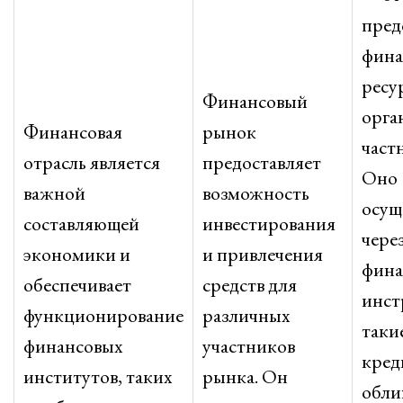
пред
фина
ресу
Финансовый
орга
Финансовая
рынок
част
отрасль является
предоставляет
Оно
важной
возможность
осущ
составляющей
инвестирования
чере
экономики и
и привлечения
фина
обеспечивает
средств для
инст
функционирование
различных
таки
финансовых
участников
кред
институтов, таких
рынка. Он
обли