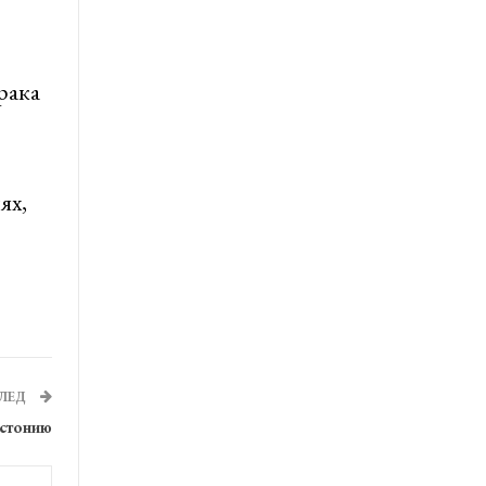
рака
ях,
ЛЕД
Эстонию