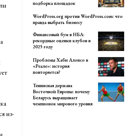
подборка площадок
или
WordPress.org против WordPress.com: что
правда выбрать бизнесу
Финансовый бум в НБА:
а
рекордные оценки клубов в
2025 году
Проблемы Хаби Алонсо в
м
«Реале»: история
ует
повторяется?
Теннисная держава
Восточной Европы: почему
Беларусь выращивает
ека
чемпионок мирового уровня
я из-
и