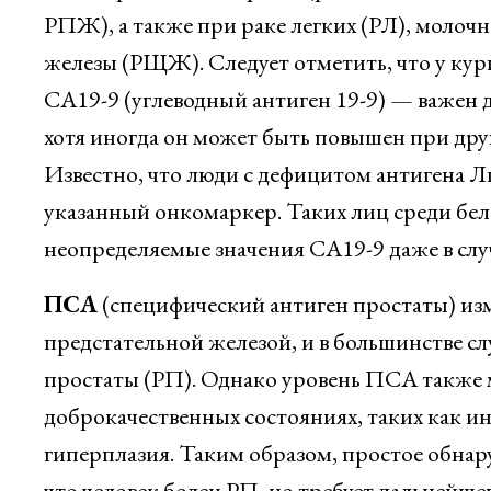
РПЖ), а также при раке легких (РЛ), моло
железы (РЩЖ). Следует отметить, что у ку
CA19-9 (углеводный антиген 19-9) — важен 
хотя иногда он может быть повышен при дру
Известно, что люди с дефицитом антигена Л
указанный онкомаркер. Таких лиц среди бело
неопределяемые значения СА19-9 даже в слу
ПСА
(специфический антиген простаты) изм
предстательной железой, и в большинстве сл
простаты (РП). Однако уровень ПСА также 
доброкачественных состояниях, таких как и
гиперплазия. Таким образом, простое обнар
что человек болен РП, но требует дальнейшег