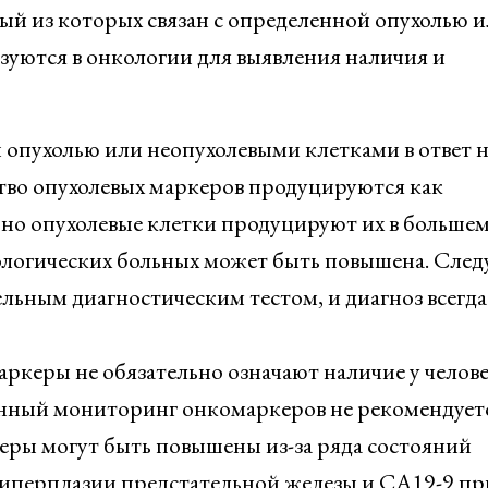
ый из которых связан с определенной опухолью 
зуются в онкологии для выявления наличия и
опухолью или неопухолевыми клетками в ответ н
тво опухолевых маркеров продуцируются как
 но опухолевые клетки продуцируют их в больше
ологических больных может быть повышена. След
льным диагностическим тестом, и диагноз всегда
ркеры не обязательно означают наличие у челов
инный мониторинг онкомаркеров не рекомендуетс
еры могут быть повышены из-за ряда состояний
иперплазии предстательной железы и СА19-9 пр