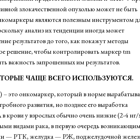
ктивной злокачественной опухолью может не быть
онкомаркеры являются полезным инструментом д
скольку анализ их тенденции иногда может
ние результатов до того, как покажут методы
ное решение, чтобы контролировать маркер tm
ь важность запрошенных им результатов.
ОТОРЫЕ ЧАЩЕ ВСЕГО ИСПОЛЬЗУЮТСЯ.
 – это онкомаркер, который в норме вырабатыва
робного развития, но позднее его выработка
в крови у взрослых обычно очень низкие (2-4 нг/
ыми видами рака, в первую очередь возникающим
шки — РТК, желудка — РЖ, поджелудочной желе