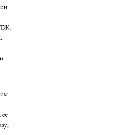
ной
РПЖ,
.
ли
ком
 ее
зу,