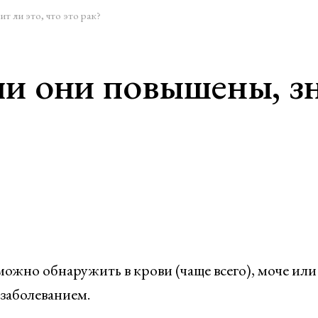
т ли это, что это рак?
и они повышены, зна
жно обнаружить в крови (чаще всего), моче или
заболеванием.