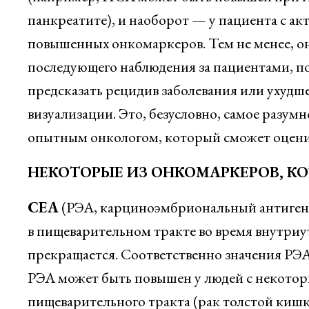
панкреатите), и наоборот — у пациента с а
повышенных онкомаркеров. Тем не менее, 
последующего наблюдения за пациентами, по
предсказать рецидив заболевания или ухудше
визуализации. Это, безусловно, самое разум
опытным онкологом, который сможет оценит
НЕКОТОРЫЕ ИЗ ОНКОМАРКЕРОВ, К
СЕА
(РЭА, карциноэмбриональный антиген)
в пищеварительном тракте во время внутриут
прекращается. Соответственно значения РЭА 
РЭА может быть повышен у людей с некотор
пищеварительного тракта (рак толстой ки