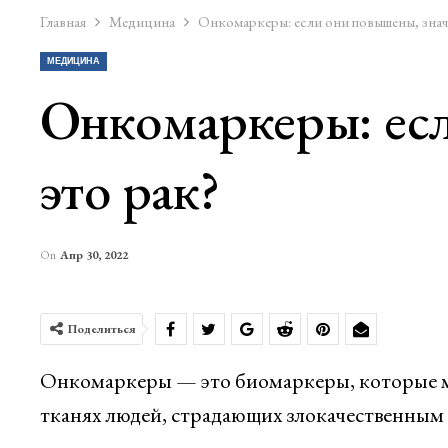
Главная
Медицина
Онкомаркеры: если они повышены, значи
МЕДИЦИНА
Онкомаркеры: есл
это рак?
On
Апр 30, 2022
Поделиться
Онкомаркеры — это биомаркеры, которые мо
тканях людей, страдающих злокачественным 