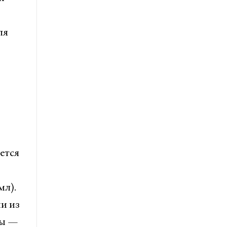
ля
ется
мл).
и из
зы —