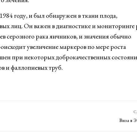
1984 году, и был обнаружен в ткани плода,
ых лиц. Он важен в диагностике и мониторинге 
ев серозного рака яичников, и значения обычно
роисходит увеличение маркеров по мере роста
ышен при некоторых доброкачественных состояни
ов и фаллопиевых труб.
С
Виза в 