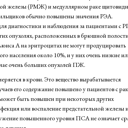
чной железы (РМЖ) и медуллярном раке щитовид
рильщиков обычно повышены значения РЭА.
для диагностики и наблюдения за пациентами с 
гих опухолях, расположенных в брюшной полости
ьюиса А на эритроцитах не могут продуцировать
го населения около 10%, и у них очень низкие и
чае очень больших опухолей ПЖ.
еряется в крови. Это вещество вырабатывается
учаев его содержание повышено у пациентов с ра
может быть повышен при некоторых других
нфекция или воспаление предстательной железы и
ужение повышенного уровня ПСА не означает сра
о лечения.