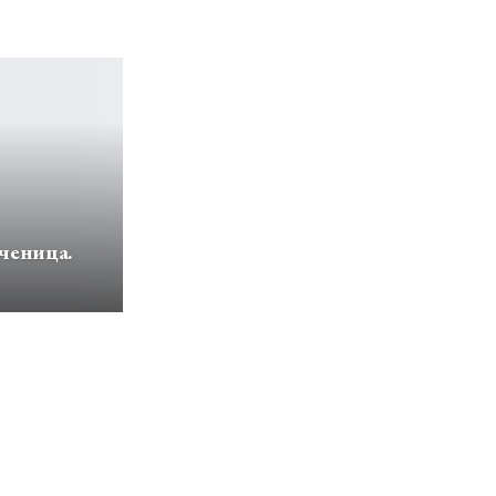
ченица.