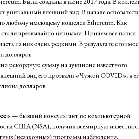
hereum. Были созданы в июне 2017 года. В колле
ет уникальный внешний вид. В начале основатели
тно любому имеющему кошелек Ethereum. Как
и стали чрезвычайно ценными. Причем все панки
часть из них очень редкими. В результате стоимос
н долларов.
ютно рекордную сумму на аукционе известного
а внешний вид его прозвали «Чужой COVID», а ег
ллиона долларов.
ree
» — бывший консультант по компьютерной
сности США (NSA), получил всемирную известнос
тных (незаконных) программ наблюдения,