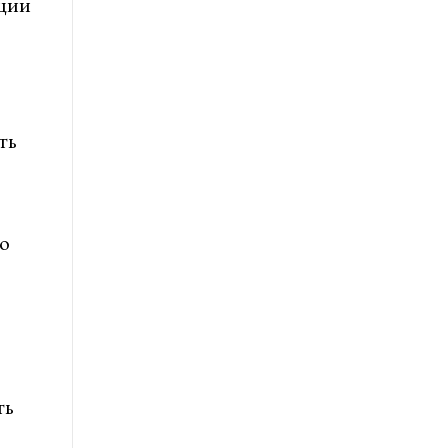
кции
ть
о
ть