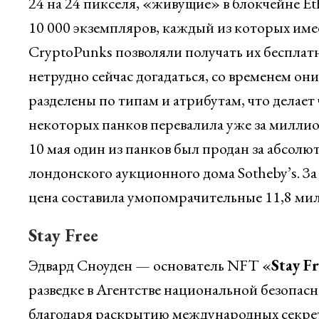
24 на 24 пикселя, «живущие» в блокчейне Et
10 000 экземпляров, каждый из которых име
CryptoPunks позволяли получать их беспла
нетрудно сейчас догадаться, со временем он
разделены по типам и атрибутам, что делает 
некоторых панков перевалила уже за миллио
10 мая один из панков был продан за абсол
лондонского аукционного дома Sotheby’s. З
цена составила умопомрачительные 11,8 ми
Stay Free
Эдвард Сноуден — основатель NFT «
Stay F
разведке в Агентстве национальной безопа
благодаря раскрытию международных секре