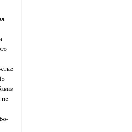
ая
и
ого
остью
Но
бавив
 по
Во-