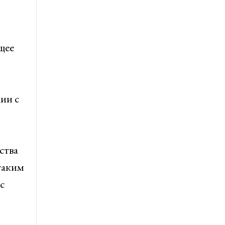
щее
ии с
ства
таким
с