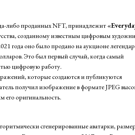
гда-либо проданных NFT, принадлежит «
Everyda
усства, созданному известным цифровым художн
21 года оно было продано на аукционе легенда
олларов. Это был первый случай, когда самый
тью цифровую работу.
бражений, которые создаются и публикуются
патель получил изображение в формате JPEG высо
 его оригинальность.
лгоритмически сгенерированные аватарки, разме