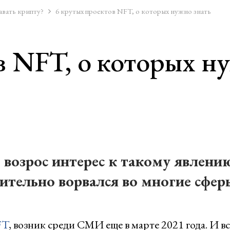
авать крипту?
6 крутых проектов NFT, о которых нужно знать
в NFT, о которых н
 возрос интерес к такому явлению
мительно ворвался во многие сфер
FT
, возник среди СМИ еще в марте 2021 года. И вс