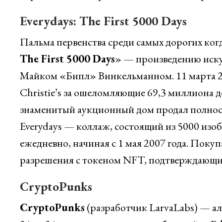
Everydays: The First 5000 Days
Пальма первенства среди самых дорогих ко
The First 5000 Days
» — произведению иск
Майком «Бипл» Винкельманном. 11 марта 20
Christie’s за ошеломляющие 69,3 миллиона д
знаменитый аукционный дом продал полнос
Everydays — коллаж, состоящий из 5000 изо
ежедневно, начиная с 1 мая 2007 года. Поку
разрешения с токеном NFT, подтверждающим
CryptoPunks
CryptoPunks
(разработчик LarvaLabs) — а