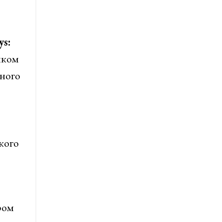
ys:
иком
рного
кого
ром