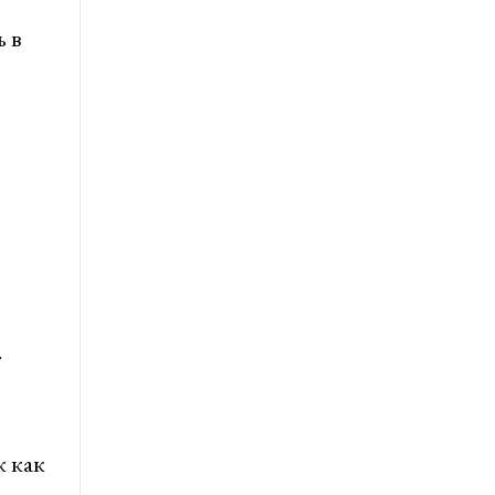
 в
.
к как