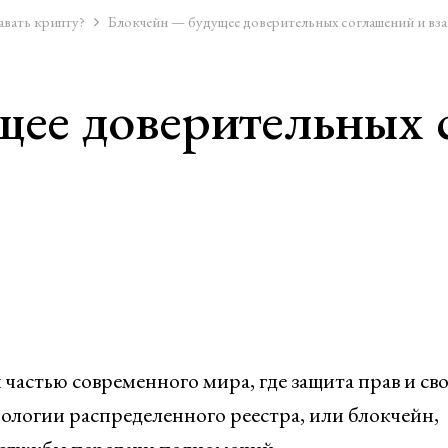
авать крипту?
Блокчейн — будущее доверительных соглашений и вз
щее доверительных 
частью современного мира, где защита прав и св
нологии распределенного реестра, или блокчейн,