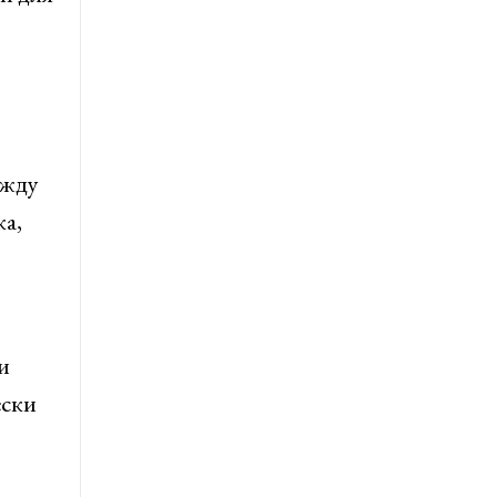
ежду
а,
и
ески