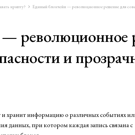
авать крипту?
Единый блокчейн — революционное решение для сове
 — революционное 
пасности и прозрач
т и хранит информацию о различных событиях ил
ия данных, при котором каждая запись связана с