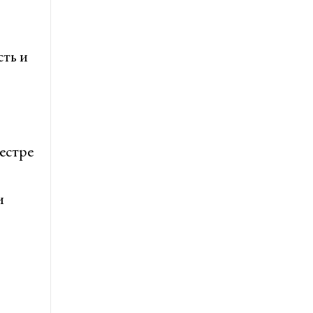
сть и
естре
и