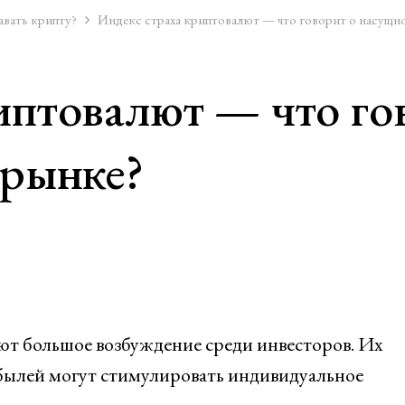
авать крипту?
Индекс страха криптовалют — что говорит о насущно
иптовалют — что го
 рынке?
т большое возбуждение среди инвесторов. Их
былей могут стимулировать индивидуальное