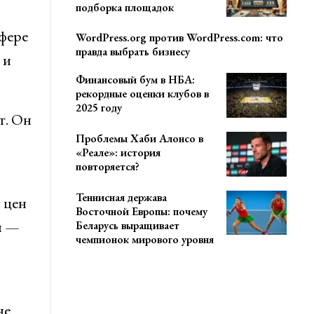
подборка площадок
сфере
WordPress.org против WordPress.com: что
правда выбрать бизнесу
 и
Финансовый бум в НБА:
рекордные оценки клубов в
2025 году
т. Он
Проблемы Хаби Алонсо в
«Реале»: история
повторяется?
Теннисная держава
 цен
Восточной Европы: почему
и —
Беларусь выращивает
чемпионок мирового уровня
не