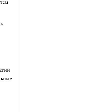
 тем
ть
егии
льные