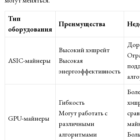
могут меняться.
Тип
Преимущества
Нед
оборудования
Дор
Высокий хэшрейт
Огр
ASIC-майнеры
Высокая
под
энергоэффективность
алг
Боле
Гибкость
хэш
Могут работать с
срав
GPU-майнеры
различными
май
алгоритмами
Бол