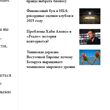
правда выбрать бизнесу
Финансовый бум в НБА:
рекордные оценки клубов в
2025 году
а вы
Проблемы Хаби Алонсо в
«Реале»: история
,
повторяется?
ти,
Теннисная держава
Восточной Европы: почему
Беларусь выращивает
чемпионок мирового уровня
аться
о
овыми