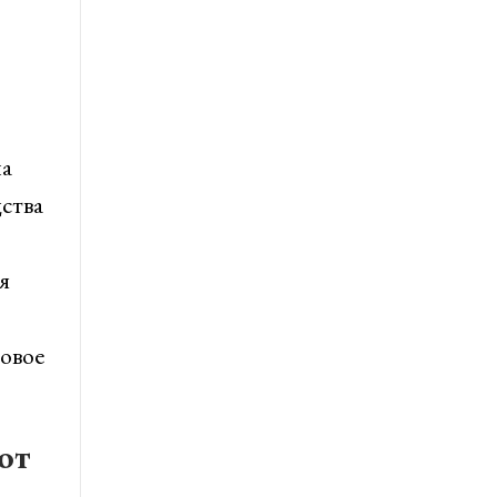
на
ства
я
говое
от