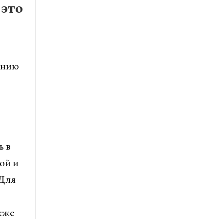
 это
ению
ь в
ой и
 Для
кже