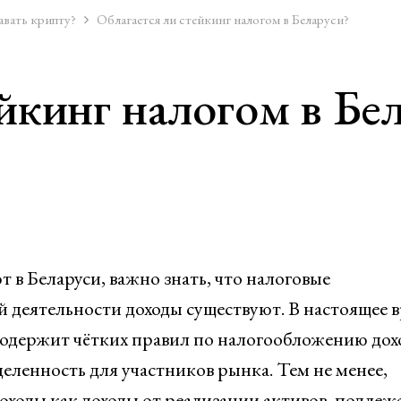
авать крипту?
Облагается ли стейкинг налогом в Беларуси?
йкинг налогом в Бе
 в Беларуси, важно знать, что налоговые
ой деятельности доходы существуют. В настоящее 
 содержит чётких правил по налогообложению дох
деленность для участников рынка. Тем не менее,
доходы как доходы от реализации активов, подле