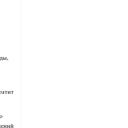
ды,
ратит
о
дений