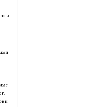
ов и
выми
чные
ют,
ов и