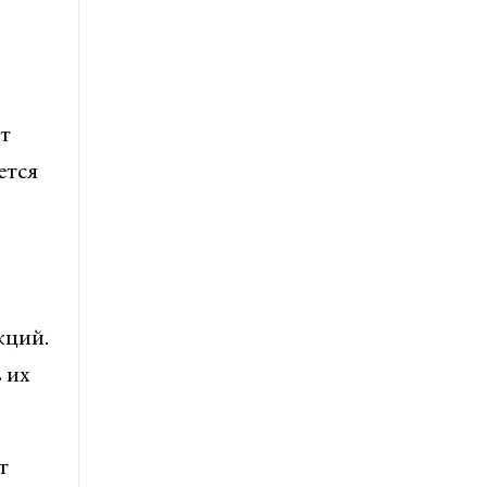
т
ется
кций.
 их
т