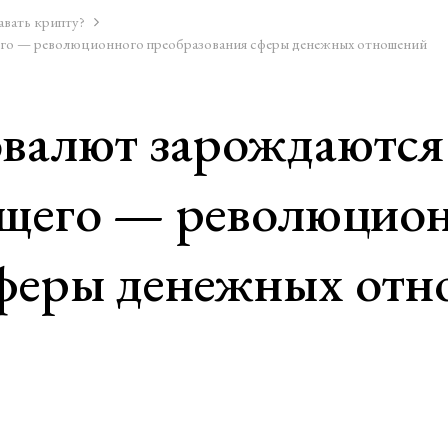
авать крипту?
го — революционного преобразования сферы денежных отношений
валют зарождаются
ущего — революцио
сферы денежных от