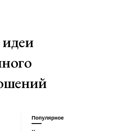
 идеи
нного
ношений
Популярное