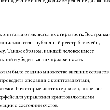
ют надежное и неподводимое решение для ваши
риптовалют является их открытость. Все транза
 записываются в публичный реестр блокчейн,
у. Таким образом, каждый человек имеет
кций и убедиться в их прозрачности.
ютам было создано множество внешних сервисов 
проводить операции с криптовалютами,
атежи. Некоторые из этих сервисов, такие как
терфейс для управления криптовалютными
ации о состоянии счетов.