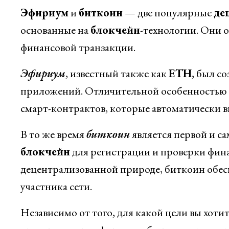
Эфириум
и
биткоин
— две популярные
де
основанные на
блокчейн
-технологии. Они 
финансовой транзакции.
Эфириум
, известный также как
ETH
, был с
приложений. Отличительной особенностью 
смарт-контрактов, которые автоматически в
В то же время
биткоин
является первой и с
блокчейн
для регистрации и проверки фина
децентрализованной природе, биткоин обесп
участника сети.
Независимо от того, для какой цели вы хоти