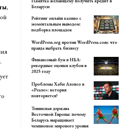
Памятка желающему получить кредит в
ты
,
Беларуси
дой
Рейтинг онлайн казино с
моментальным выводом:
подборка площадок
WordPress.org против WordPress.com: что
правда выбрать бизнесу
ния
Финансовый бум в НБА:
.
рекордные оценки клубов в
2025 году
ует
Проблемы Хаби Алонсо в
«Реале»: история
го
повторяется?
Теннисная держава
Восточной Европы: почему
Беларусь выращивает
чемпионок мирового уровня