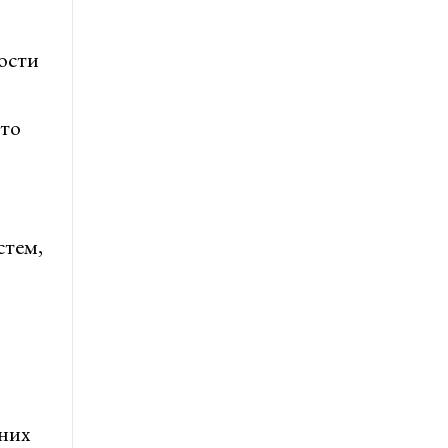
ости
Это
стем,
них