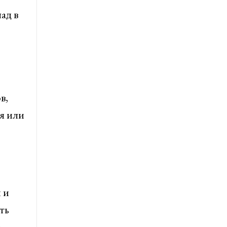
ад в
в,
я или
 и
ть
й