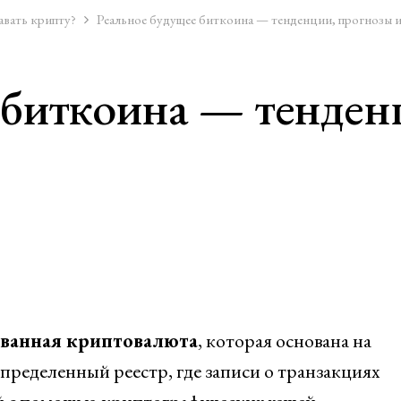
авать крипту?
Реальное будущее биткоина — тенденции, прогнозы 
 биткоина — тенден
ванная криптовалюта
, которая основана на
спределенный реестр, где записи о транзакциях