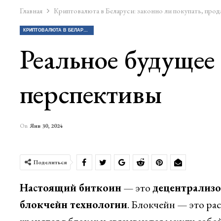
Главная
Криптовалюта в Беларуси: законно ли покупать, прод
КРИПТОВАЛЮТА В БЕЛАРУСИ: ЗАКОННО ЛИ ПОКУПАТЬ, ПРОДАВАТЬ КРИПТУ?
Реальное будущее
перспективы
On
Янв 30, 2024
Поделиться
Настоящий биткоин
— это
децентрализо
блокчейн технологии
. Блокчейн — это ра