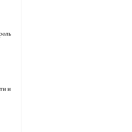
роль
ти и