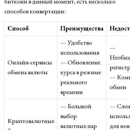
биткоин в данный момент, есть несколько
способов конвертации:
Способ
Преимущества
Недос
— Удобство
—
использования
Необхо
Онлайн-сервисы
— Обновление
регист
обмена валюты
курса в режиме
— Коми
реального
обмен
времени
— Большой
— Слож
выбор
исполь
Криптовалютные
валютных пар
для но