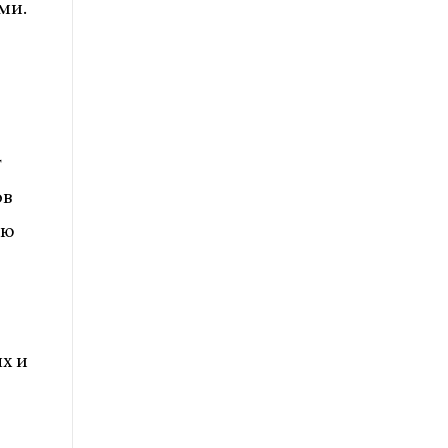
ми.
т
ов
ую
х и