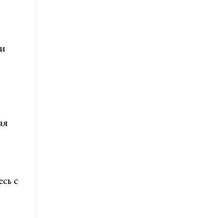
 и
ая
сь с