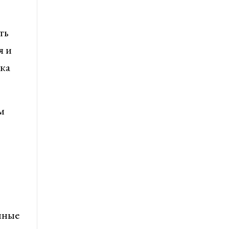
ть
я и
ика
м
нные