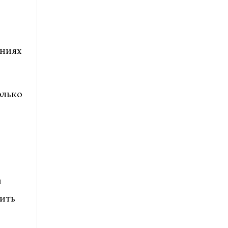
аниях
олько
и
ить