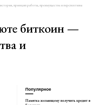
 история, принцип работы, преимущества и перспективы
люте биткоин —
тва и
Популярное
Памятка желающему получить кредит в