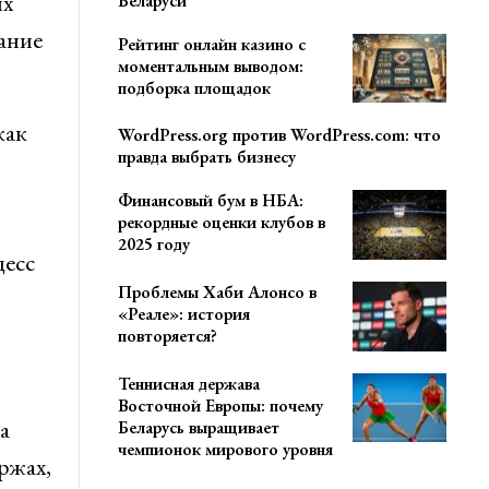
ых
Беларуси
ание
Рейтинг онлайн казино с
моментальным выводом:
подборка площадок
как
WordPress.org против WordPress.com: что
правда выбрать бизнесу
Финансовый бум в НБА:
рекордные оценки клубов в
2025 году
цесс
Проблемы Хаби Алонсо в
«Реале»: история
повторяется?
Теннисная держава
Восточной Европы: почему
а
Беларусь выращивает
чемпионок мирового уровня
ржах,