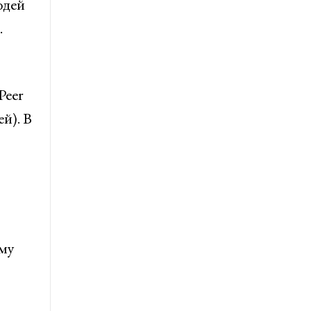
юдей
.
Peer
й). В
ему