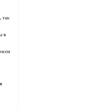
 так
ы в
ержен
в