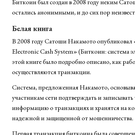
Биткоин был создан в 2008 году неким Сато
остались анонимными, и до сих пор неизвест
Белая книга
В 2008 году Сатоши Накамото опубликовал «б
Electronic Cash System» (Биткоин: система э
этой книге было подробно описано, как раб
осуществляются транзакции.
Система, предложенная Накамото, основывае
участникам сети подтверждать и записывать
информацию о транзакциях и хранятся на ком
надежной и защищенной от мошенничества.
Первая транзакция биткоина была совершен