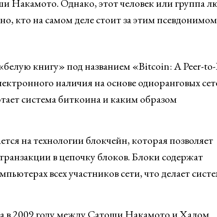
ши Накамото. Однако, этот человек или группа л
но, кто на самом деле стоит за этим псевдонимом
елую книгу» под названием «Bitcoin: A Peer-to-
лектронного наличия на основе одноранговых сете
отает система биткоина и каким образом
тся на технологии блокчейн, которая позволяет
 транзакции в цепочку блоков. Блоки содержат
пьютерах всех участников сети, что делает сист
а в 2009 году между Сатоши Накамото и Халом