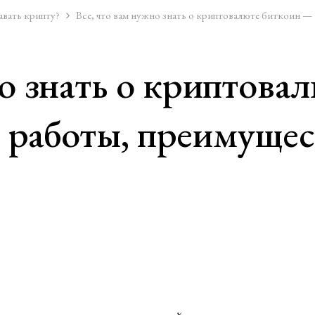
авать крипту?
Все, что вам нужно знать о криптовалюте биткоин —
но знать о криптова
 работы, преимущес