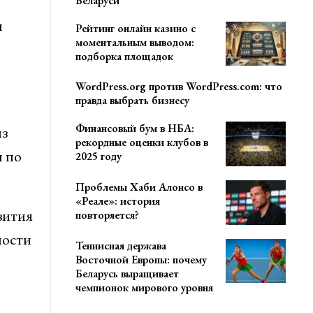
Беларуси
ы
Рейтинг онлайн казино с
моментальным выводом:
подборка площадок
WordPress.org против WordPress.com: что
правда выбрать бизнесу
Финансовый бум в НБА:
из
рекордные оценки клубов в
ы по
2025 году
Проблемы Хаби Алонсо в
«Реале»: история
вития
повторяется?
ности
Теннисная держава
Восточной Европы: почему
Беларусь выращивает
чемпионок мирового уровня