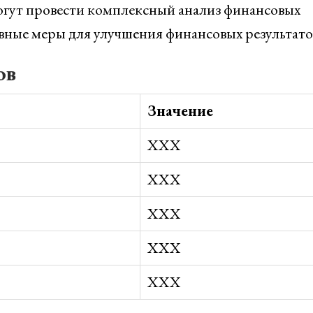
огут провести комплексный анализ финансовых
вные меры для улучшения финансовых результато
ов
Значение
XXX
XXX
XXX
XXX
XXX