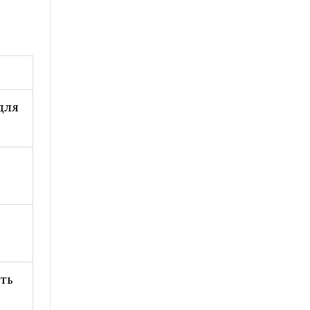
для
ть