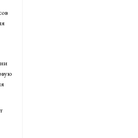
сов
ля
Они
овую
ля
т