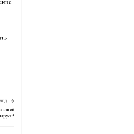
ение
ить
ЛЕД
ывающей
ларуси?