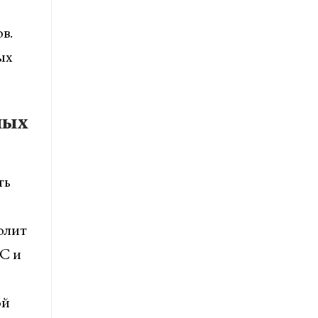
в.
ых
ных
ть
олит
C и
ой