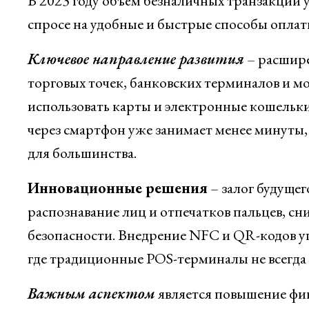
В 2023 году объём безналичных транзакций у
спросе на удобные и быстрые способы оплат
Ключевое направление развития
– расшире
торговых точек, банковских терминалов и 
использовать карты и электронные кошельк
через смартфон уже занимает менее минуты,
для большинства.
Инновационные решения
– залог будущег
распознавание лиц и отпечатков пальцев, 
безопасности. Внедрение NFC и QR-кодов уп
где традиционные POS-терминалы не всегда
Важным аспектом
является повышение фи