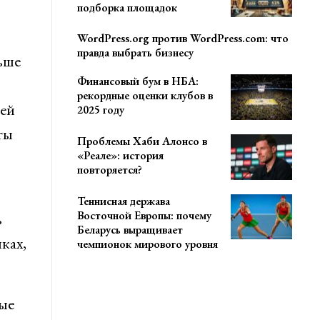
подборка площадок
WordPress.org против WordPress.com: что
правда выбрать бизнесу
ьше
Финансовый бум в НБА:
рекордные оценки клубов в
жей
2025 году
ты
Проблемы Хаби Алонсо в
«Реале»: история
повторяется?
Теннисная держава
Восточной Европы: почему
ь
Беларусь выращивает
ках,
чемпионок мирового уровня
ые