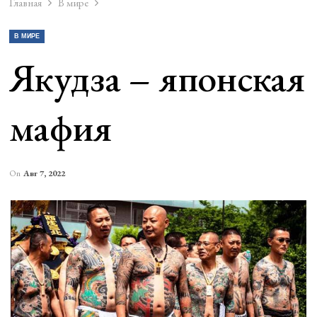
Главная
В мире
В МИРЕ
Якудза – японская
мафия
On
Авг 7, 2022