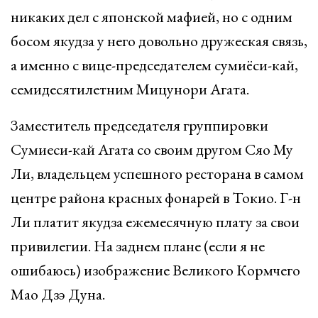
никаких дел с японской мафией, но с одним
босом якудза у него довольно дружеская связь,
а именно с вице-председателем сумиёси-кай,
семидесятилетним Мицунори Агата.
Заместитель председателя группировки
Сумиеси-кай Агата со своим другом Сяо Му
Ли, владельцем успешного ресторана в самом
центре района красных фонарей в Токио. Г-н
Ли платит якудза ежемесячную плату за свои
привилегии. На заднем плане (если я не
ошибаюсь) изображение Великого Кормчего
Мао Дзэ Дуна.